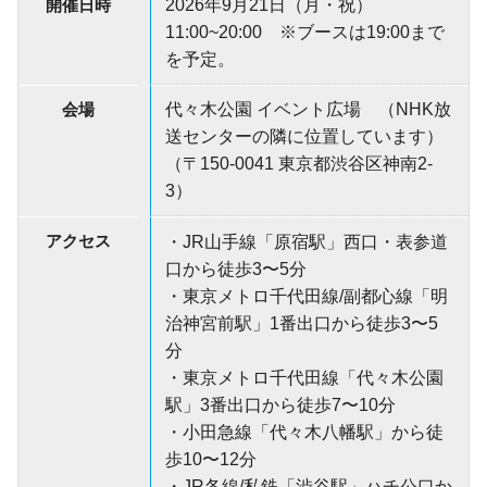
開催日時
2026年9月21日（月・祝）
11:00~20:00 ※ブースは19:00まで
を予定。
会場
代々木公園 イベント広場 （NHK放
送センターの隣に位置しています）
（〒150-0041 東京都渋谷区神南2-
3）
アクセス
・JR山手線「原宿駅」西口・表参道
口から徒歩3〜5分
・東京メトロ千代田線/副都心線「明
治神宮前駅」1番出口から徒歩3〜5
分
・東京メトロ千代田線「代々木公園
駅」3番出口から徒歩7〜10分
・小田急線「代々木八幡駅」から徒
歩10〜12分
・JR各線/私鉄「渋谷駅」ハチ公口か