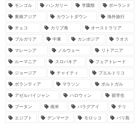
モンゴル
ハンガリー
学園祭
ポーランド
東南アジア
カウントダウン
海外旅行
チェコ
カリブ海
オーストラリア
ブルガリア
中東
カンボジア
ラオス
マレーシア
ノルウェー
リトアニア
ルーマニア
スロバキア
フェアトレード
ジョージア
チャイティ
プエルトリコ
ボランティア
マラソン
ポルトガル
アゼルバイジャン
ハロウィン
留学生
ブータン
南米
パラグアイ
チリ
エジプト
デンマーク
モロッコ
バリ島