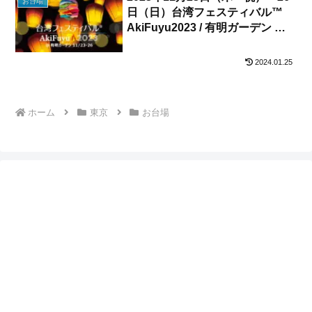
お台場
日（日）台湾フェスティバル™
AkiFuyu2023 / 有明ガーデン ス
ポーツエンターテイメント広場
2024.01.25
ホーム
東京
お台場