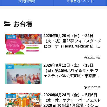
大使館関連
米軍基地イベント
お台場
2026年9月20日（日）～22日
お台場
（火・祝）第25回フィエスタ・メ
ヒカーナ（Fiesta Mexicana）in
お台場 Tokyo 2026 / お台場ウエ
ストプロムナード お台場デッキ
2026.07.01
2026年9月12日（土）・13日
東京
（日）第15回ハワイ＆タヒチ フ
ェスティバル / 江東区・東京夢の
島マリーナ
2026.07.22
2026年4月24日（金）～5月6日
お台場
（水・休）オクトーバーフェスト
2026 in お台場 / お台場・シンボ