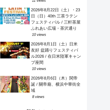
Tokyo）2026 / 代々木公園
11 views
イベント広場
2026年8月22日（土）・23
日（日）40th 三茶ラテン
フェスティバル / 三軒茶屋
ふれあい広場・茶沢通り
10 views
2026年8月1日（土）日米
友好 盆踊りフェスティバ
ル2026 / 在日米陸軍キャン
プ座間
10 views
2026年8月6日（木）関帝
誕 / 關帝廟、横浜中華街全
域
8 views