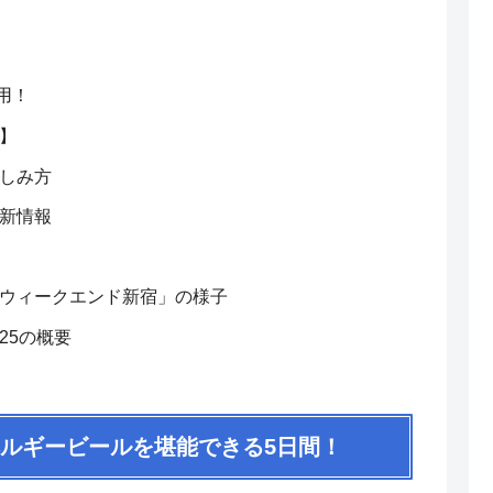
活用！
】
しみ方
新情報
ウィークエンド新宿」の様子
25の概要
ベルギービールを堪能できる5日間！