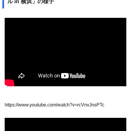
ル in 横浜」の様子
https://www.youtube.com/watch?v=rcVnvJnsPTc