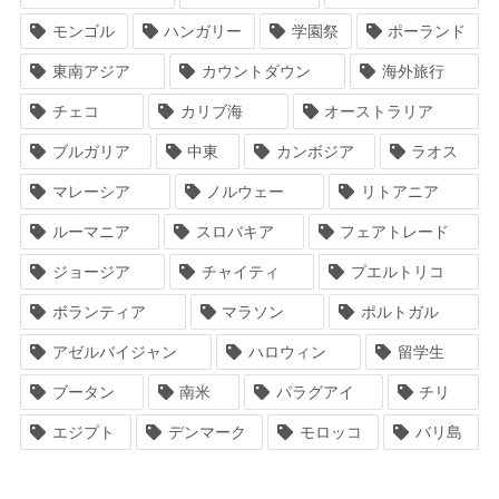
モンゴル
ハンガリー
学園祭
ポーランド
東南アジア
カウントダウン
海外旅行
チェコ
カリブ海
オーストラリア
ブルガリア
中東
カンボジア
ラオス
マレーシア
ノルウェー
リトアニア
ルーマニア
スロバキア
フェアトレード
ジョージア
チャイティ
プエルトリコ
ボランティア
マラソン
ポルトガル
アゼルバイジャン
ハロウィン
留学生
ブータン
南米
パラグアイ
チリ
エジプト
デンマーク
モロッコ
バリ島