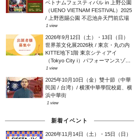
ベトナムフェスティバル in 上野公園
（UENO VIETNAM FESTIVAL）2025
/ 上野恩賜公園 不忍池弁天門前広場
1 view
2026年9月12日（土）・13日（日）
世界茶文化展2026秋 / 東京・丸の内
KITTE地下1階 東京シティアイ
（Tokyo City i）パフォーマンスゾー
ン
1 view
2025年10月10日（金）雙十節（中華
民国 / 台湾）/ 横濱中華學院校庭、横
浜中華街
1 view
新着イベント
2026年11月14日（土）・15日（日）