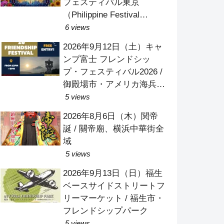
フェスティバル東京
（Philippine Festival
Tokyo）2026 / 代々木公園
6 views
イベント広場
2026年9月12日（土）キャ
ンプ富士 フレンドシッ
プ・フェスティバル2026 /
御殿場市・アメリカ海兵隊
キャンプ富士
5 views
2026年8月6日（木）関帝
誕 / 關帝廟、横浜中華街全
域
5 views
2026年9月13日（日）福生
ベースサイドストリートフ
リーマーケット / 福生市・
フレンドシップパーク
5 views