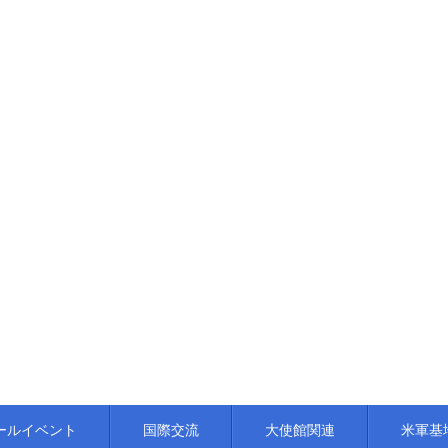
ールイベント
国際交流
大使館関連
米軍基