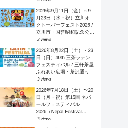
2026年9月11日（金）～9
月23日（水・祝）立川オ
クトーバーフェスト2026 /
立川市・国営昭和記念公園
花みどり文化センター ゆ
3 views
めひろば
2026年8月22日（土）・23
日（日）40th 三茶ラテン
フェスティバル / 三軒茶屋
ふれあい広場・茶沢通り
3 views
2026年7月18日（土）〜20
日（月・祝）第15回 ネパ
ールフェスティバル
2026（Nepal Festival
Tokyo 2026）/ お台場・潮
3 views
風公園 太陽の広場