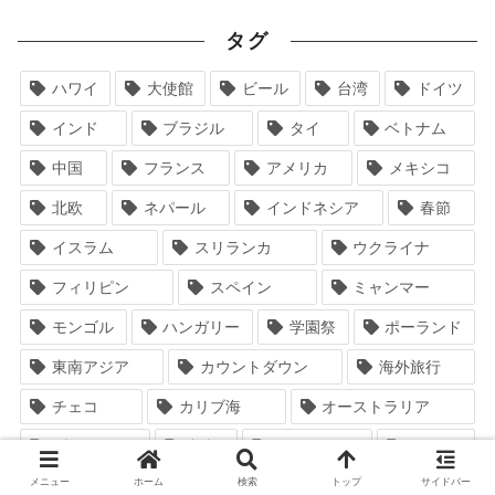
タグ
ハワイ
大使館
ビール
台湾
ドイツ
インド
ブラジル
タイ
ベトナム
中国
フランス
アメリカ
メキシコ
北欧
ネパール
インドネシア
春節
イスラム
スリランカ
ウクライナ
フィリピン
スペイン
ミャンマー
モンゴル
ハンガリー
学園祭
ポーランド
東南アジア
カウントダウン
海外旅行
チェコ
カリブ海
オーストラリア
ブルガリア
中東
カンボジア
ラオス
メニュー
ホーム
検索
トップ
サイドバー
マレーシア
ノルウェー
リトアニア