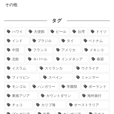
その他
タグ
ハワイ
大使館
ビール
台湾
ドイツ
インド
ブラジル
タイ
ベトナム
中国
フランス
アメリカ
メキシコ
北欧
ネパール
インドネシア
春節
イスラム
スリランカ
ウクライナ
フィリピン
スペイン
ミャンマー
モンゴル
ハンガリー
学園祭
ポーランド
東南アジア
カウントダウン
海外旅行
チェコ
カリブ海
オーストラリア
ブルガリア
中東
カンボジア
ラオス