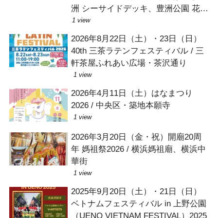
洲 シーサイドデッキ、豊洲公園 花木
とモニュメント広場
1 view
2026年8月22日（土）・23日（日）
40th 三茶ラテンフェスティバル / 三
軒茶屋ふれあい広場・茶沢通り
1 view
2026年4月11日（土）はなまつり
2026 / 中央区・築地本願寺
1 view
2026年3月20日（金・祝）開廟20周
年 媽祖祭2026 / 横浜媽祖廟、横浜中
華街
1 view
2025年9月20日（土）・21日（日）
ベトナムフェスティバル in 上野公園
（UENO VIETNAM FESTIVAL）2025