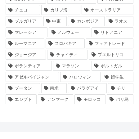
チェコ
カリブ海
オーストラリア
ブルガリア
中東
カンボジア
ラオス
マレーシア
ノルウェー
リトアニア
ルーマニア
スロバキア
フェアトレード
ジョージア
チャイティ
プエルトリコ
ボランティア
マラソン
ポルトガル
アゼルバイジャン
ハロウィン
留学生
ブータン
南米
パラグアイ
チリ
エジプト
デンマーク
モロッコ
バリ島