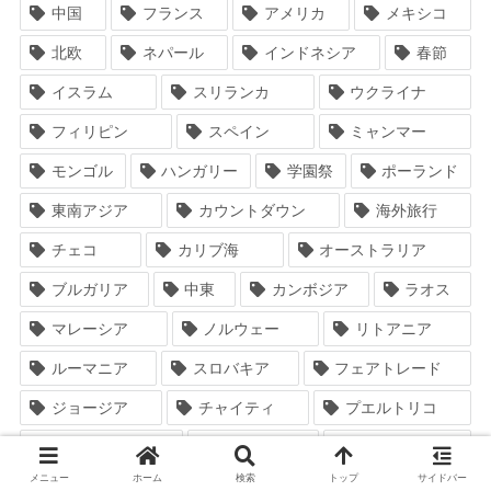
中国
フランス
アメリカ
メキシコ
北欧
ネパール
インドネシア
春節
イスラム
スリランカ
ウクライナ
フィリピン
スペイン
ミャンマー
モンゴル
ハンガリー
学園祭
ポーランド
東南アジア
カウントダウン
海外旅行
チェコ
カリブ海
オーストラリア
ブルガリア
中東
カンボジア
ラオス
マレーシア
ノルウェー
リトアニア
ルーマニア
スロバキア
フェアトレード
ジョージア
チャイティ
プエルトリコ
ボランティア
マラソン
ポルトガル
メニュー
ホーム
検索
トップ
サイドバー
アゼルバイジャン
ハロウィン
留学生