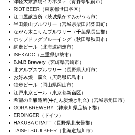
津軽大衆酒場イカホタテ（青森県弘前市）
RIOT BEER（東京都世田谷区）
江口屋醸造所（茨城県かすみがうら市）
半田銀山ブルワリー（宮城県柴田郡柴田町）
ながら木こりんブルワリー（千葉県長生郡）
ホップドッグブルーイング（秋田県秋田市）
網走ビール（北海道網走市）
ISEKADO（三重県伊勢市）
B.M.B Brewery（宮崎県宮崎市）
北アルプスブルワリー（長野県大町市）
お好み焼 廣久（広島県広島市）
独歩ビール（岡山県岡山市）
江戸東京ビール（東京都新宿区）
希望の丘醸造所(牛たん炭焼き利久)（宮城県角田市）
GORA BREWERY（神奈川県足柄下郡）
ERDINGER（ドイツ）
HAKUBA CRAFT（長野県北安曇郡）
TAISETSU JI BEER（北海道旭川市）