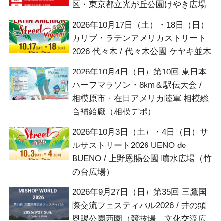
区・東京都立光が丘公園けやき広場
2026年10月17日（土）・18日（日）
カリブ・ラテンアメリカストリート
2026 代々木 / 代々木公園 ケヤキ並木
2026年10月4日（日）第10回 東日本
ハーフマラソン・8km＆駅伝大会 /
相模原市・在日アメリカ陸軍 相模総
合補給廠（相模デポ）
2026年10月3日（土）・4日（日）サ
ルサストリート2026 UENO de
BUENO / 上野恩賜公園 噴水広場（竹
の台広場）
2026年9月27日（日）第35回 三鷹国
際交流フェスティバル2026 / 井の頭
恩賜公園西園（競技場、文化交流広