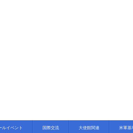
ールイベント
国際交流
大使館関連
米軍基