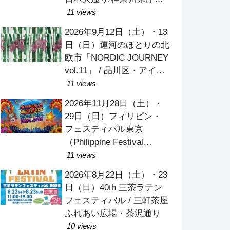
庁舎/象の鼻パーク
11 views
2026年9月12日（土）・13
日（日）運河のほとりの北
欧市「NORDIC JOURNEY
vol.11」 / 品川区・アイル
しながわ
11 views
2026年11月28日（土）・
29日（日）フィリピン・
フェスティバル東京
（Philippine Festival
Tokyo）2026 / 代々木公園
11 views
イベント広場
2026年8月22日（土）・23
日（日）40th 三茶ラテン
フェスティバル / 三軒茶屋
ふれあい広場・茶沢通り
10 views