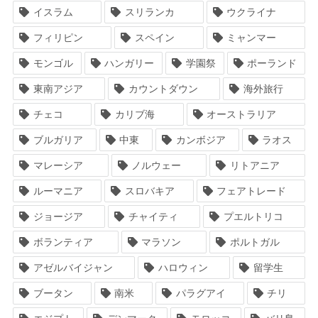
イスラム
スリランカ
ウクライナ
フィリピン
スペイン
ミャンマー
モンゴル
ハンガリー
学園祭
ポーランド
東南アジア
カウントダウン
海外旅行
チェコ
カリブ海
オーストラリア
ブルガリア
中東
カンボジア
ラオス
マレーシア
ノルウェー
リトアニア
ルーマニア
スロバキア
フェアトレード
ジョージア
チャイティ
プエルトリコ
ボランティア
マラソン
ポルトガル
アゼルバイジャン
ハロウィン
留学生
ブータン
南米
パラグアイ
チリ