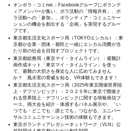
オンボラ・コミnet.：Facebookグループにボランテ
ィアメンバーが集い、ボラ活動の「情報共有」、ボ
ラ活動への「参加」、ボランティア・コミュニケー
ションの機会を創出する「企画」を実現するグルー
プです。
東京都生活文化スポーツ局（TOKYOエシカル）：東
京都が企業・団体・都民と一緒にエシカル消費が当
たり前の社会を目指すプロジェクトです。
東京都総務局（東京マイ・タイムライン）：避難計
画作成キット「東京マイ・タイムライン」を使っ
て、避難の大切さを身近な人に広めてみません
か？ 風水害の脅威を知る、VR体験もできます！
東京都生活文化スポーツ局（2025年東京開催世界陸
上・デフリンピック）：２０２５年に東京で開催さ
れる世界陸上・デフリンピックに関する情報発信ブ
ース。両大会を紹介・体感するパネル展示や、「い
つでも・どこでも・誰とでも」つながる、ユニバー
サルコミュニケーション技術の体験もできます。
東京ボランティアレガシーネットワーク（VLN）公
益財団法人東京都つながり創生財団