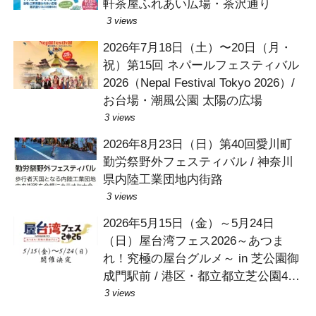
軒茶屋ふれあい広場・茶沢通り
3 views
2026年7月18日（土）〜20日（月・
祝）第15回 ネパールフェスティバル
2026（Nepal Festival Tokyo 2026）/
お台場・潮風公園 太陽の広場
3 views
2026年8月23日（日）第40回愛川町
勤労祭野外フェスティバル / 神奈川
県内陸工業団地内街路
3 views
2026年5月15日（金）～5月24日
（日）屋台湾フェス2026～あつま
れ！究極の屋台グルメ～ in 芝公園御
成門駅前 / 港区・都立都立芝公園4号
地広場
3 views