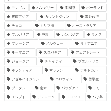
モンゴル
ハンガリー
学園祭
ポーランド
東南アジア
カウントダウン
海外旅行
チェコ
カリブ海
オーストラリア
ブルガリア
中東
カンボジア
ラオス
マレーシア
ノルウェー
リトアニア
ルーマニア
スロバキア
フェアトレード
ジョージア
チャイティ
プエルトリコ
ボランティア
マラソン
ポルトガル
アゼルバイジャン
ハロウィン
留学生
ブータン
南米
パラグアイ
チリ
エジプト
デンマーク
モロッコ
バリ島