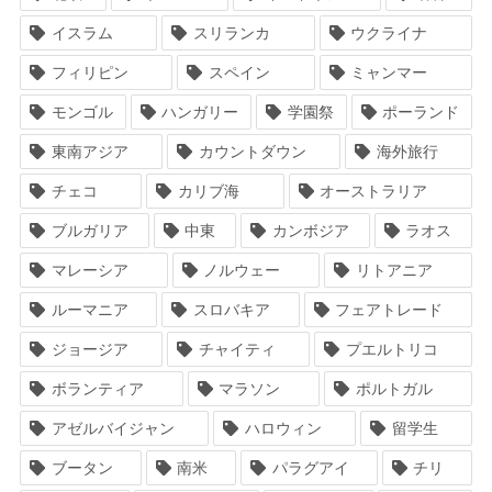
イスラム
スリランカ
ウクライナ
フィリピン
スペイン
ミャンマー
モンゴル
ハンガリー
学園祭
ポーランド
東南アジア
カウントダウン
海外旅行
チェコ
カリブ海
オーストラリア
ブルガリア
中東
カンボジア
ラオス
マレーシア
ノルウェー
リトアニア
ルーマニア
スロバキア
フェアトレード
ジョージア
チャイティ
プエルトリコ
ボランティア
マラソン
ポルトガル
アゼルバイジャン
ハロウィン
留学生
ブータン
南米
パラグアイ
チリ