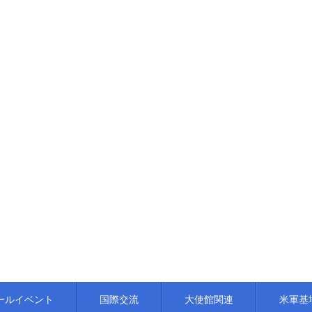
ールイベント
国際交流
大使館関連
米軍基