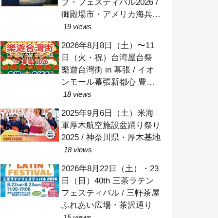
プ・フェスティバル2026 /
御殿場市・アメリカ海兵隊
キャンプ富士
19 views
2026年8月8日（土）〜11
日（火・祝）台湾屋台祭
樂遊台灣街 in 幕張 / イオ
ンモール幕張新都心 豊砂
公園
18 views
2025年9月6日（土）米海
軍厚木航空施設盆踊り祭り
2025 / 神奈川県・厚木基地
18 views
2026年8月22日（土）・23
日（日）40th 三茶ラテン
フェスティバル / 三軒茶屋
ふれあい広場・茶沢通り
15 views