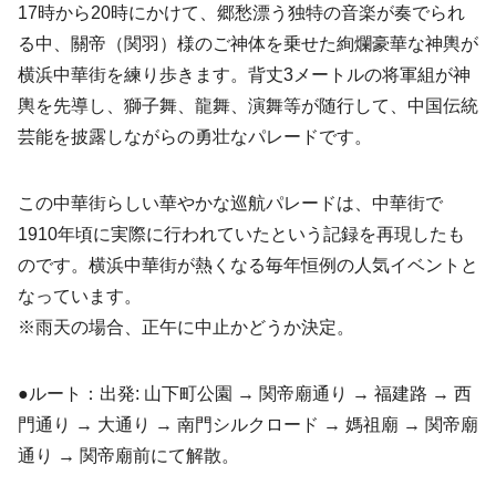
17時から20時にかけて、郷愁漂う独特の音楽が奏でられ
る中、關帝（関羽）様のご神体を乗せた絢爛豪華な神輿が
横浜中華街を練り歩きます。背丈3メートルの将軍組が神
輿を先導し、獅子舞、龍舞、演舞等が随行して、中国伝統
芸能を披露しながらの勇壮なパレードです。
この中華街らしい華やかな巡航パレードは、中華街で
1910年頃に実際に行われていたという記録を再現したも
のです。横浜中華街が熱くなる毎年恒例の人気イベントと
なっています。
※雨天の場合、正午に中止かどうか決定。
●ルート：出発: 山下町公園 → 関帝廟通り → 福建路 → 西
門通り → 大通り → 南門シルクロード → 媽祖廟 → 関帝廟
通り → 関帝廟前にて解散。