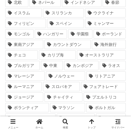
北欧
ネパール
インドネシア
春節
イスラム
スリランカ
ウクライナ
フィリピン
スペイン
ミャンマー
モンゴル
ハンガリー
学園祭
ポーランド
東南アジア
カウントダウン
海外旅行
チェコ
カリブ海
オーストラリア
ブルガリア
中東
カンボジア
ラオス
マレーシア
ノルウェー
リトアニア
ルーマニア
スロバキア
フェアトレード
ジョージア
チャイティ
プエルトリコ
ボランティア
マラソン
ポルトガル
アゼルバイジャン
ハロウィン
留学生
メニュー
ホーム
検索
トップ
サイドバー
ブータン
南米
パラグアイ
チリ