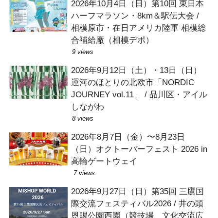
2026年10月4日（日）第10回 東日本
ハーフマラソン・8km＆駅伝大会 /
相模原市・在日アメリカ陸軍 相模総
合補給廠（相模デポ）
9 views
2026年9月12日（土）・13日（日）
運河のほとりの北欧市「NORDIC
JOURNEY vol.11」 / 品川区・アイル
しながわ
8 views
2026年8月7日（金）〜8月23日
（日）オクトーバーフェスト 2026 in
高輪ゲートウェイ
7 views
2026年9月27日（日）第35回 三鷹国
際交流フェスティバル2026 / 井の頭
恩賜公園西園（競技場、文化交流広