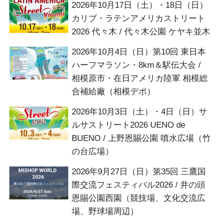
2026年10月17日（土）・18日（日）
カリブ・ラテンアメリカストリート
2026 代々木 / 代々木公園 ケヤキ並木
2026年10月4日（日）第10回 東日本
ハーフマラソン・8km＆駅伝大会 /
相模原市・在日アメリカ陸軍 相模総
合補給廠（相模デポ）
2026年10月3日（土）・4日（日）サ
ルサストリート2026 UENO de
BUENO / 上野恩賜公園 噴水広場（竹
の台広場）
2026年9月27日（日）第35回 三鷹国
際交流フェスティバル2026 / 井の頭
恩賜公園西園（競技場、文化交流広
場、野球場周辺）