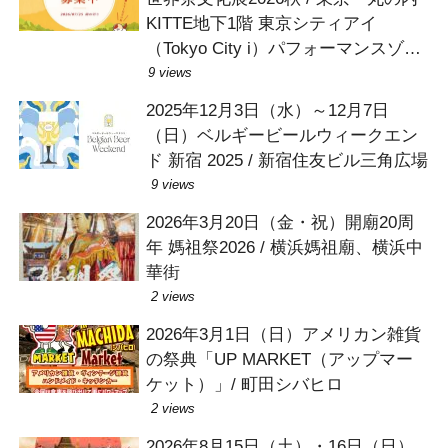
KITTE地下1階 東京シティアイ
（Tokyo City i）パフォーマンスゾー
ン
9 views
2025年12月3日（水）～12月7日
（日）ベルギービールウィークエン
ド 新宿 2025 / 新宿住友ビル三角広場
9 views
2026年3月20日（金・祝）開廟20周
年 媽祖祭2026 / 横浜媽祖廟、横浜中
華街
2 views
2026年3月1日（日）アメリカン雑貨
の祭典「UP MARKET（アップマー
ケット）」/ 町田シバヒロ
2 views
2026年8月15日（土）・16日（日）