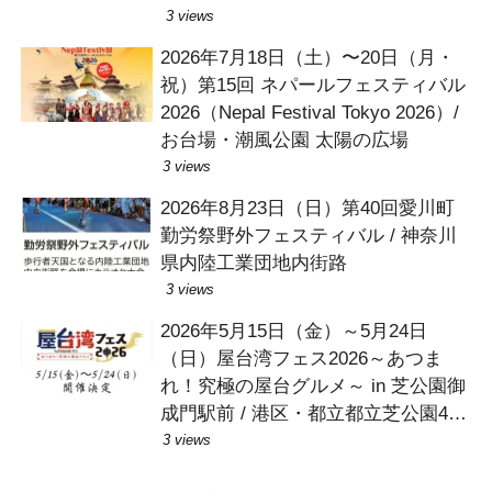
3 views
2026年7月18日（土）〜20日（月・
祝）第15回 ネパールフェスティバル
2026（Nepal Festival Tokyo 2026）/
お台場・潮風公園 太陽の広場
3 views
2026年8月23日（日）第40回愛川町
勤労祭野外フェスティバル / 神奈川
県内陸工業団地内街路
3 views
2026年5月15日（金）～5月24日
（日）屋台湾フェス2026～あつま
れ！究極の屋台グルメ～ in 芝公園御
成門駅前 / 港区・都立都立芝公園4号
地広場
3 views