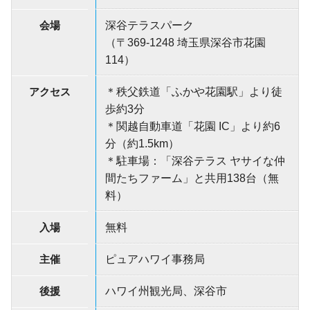
会場
深谷テラスパーク
（〒369-1248 埼玉県深谷市花園
114）
アクセス
＊秩父鉄道「ふかや花園駅」より徒
歩約3分
＊関越自動車道「花園 IC」より約6
分（約1.5km）
＊駐車場：「深谷テラス ヤサイな仲
間たちファーム」と共用138台（無
料）
入場
無料
主催
ピュアハワイ事務局
後援
ハワイ州観光局、深谷市