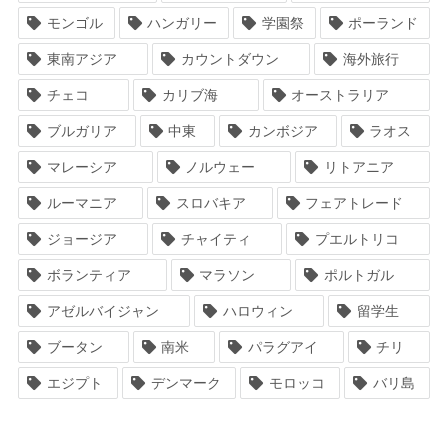
モンゴル
ハンガリー
学園祭
ポーランド
東南アジア
カウントダウン
海外旅行
チェコ
カリブ海
オーストラリア
ブルガリア
中東
カンボジア
ラオス
マレーシア
ノルウェー
リトアニア
ルーマニア
スロバキア
フェアトレード
ジョージア
チャイティ
プエルトリコ
ボランティア
マラソン
ポルトガル
アゼルバイジャン
ハロウィン
留学生
ブータン
南米
パラグアイ
チリ
エジプト
デンマーク
モロッコ
バリ島